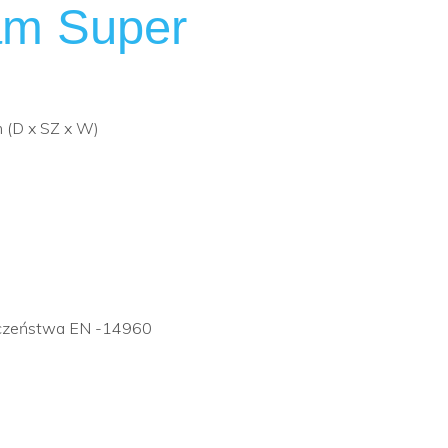
am Super
m (D x SZ x W)
eczeństwa EN -14960