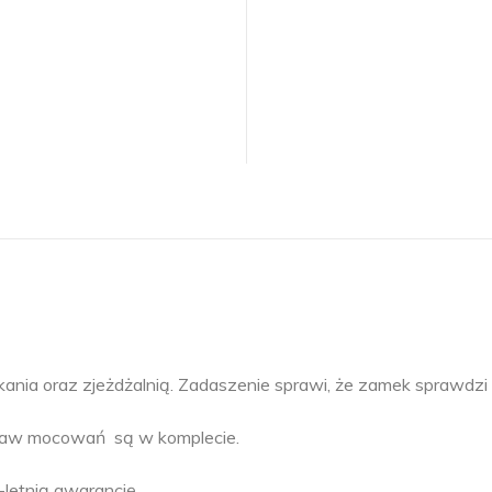
kania oraz zjeżdżalnią. Zadaszenie sprawi, że zamek sprawd
taw mocowań są w komplecie.
-letnią gwarancję.