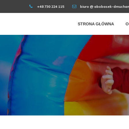
+48 730 224 115
biuro @ abobasek-dmuchan
STRONA GŁÓWNA
O