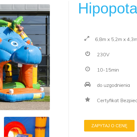
Hipopot
6,8m x 5,2m x 4,3
230V
10-15min
do uzgodnienia
Certyfikat Bezpi
ZAPYTAJ O CENĘ