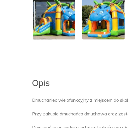
Opis
Dmuchaniec wielofunkcyjny z miejscem do ska
Przy zakupie dmuchańca dmuchawa oraz zes
Dmuchańce posiadają certyfikat jakości oraz 5